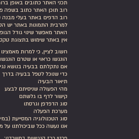
תכני האתר כתובים באופן ברור
רוב תוכן האתר כתוב בשפה פש
רוב הדפים באתר בעלי מבנה ק
למרבית התמונות באתר יש הסבר ט
האתר מאפשר שינוי גודל הגופן על ידי שימ
אין באתר שימוש בתצוגת טקסט
חשוב לציין, כי למרות מאמצינו
הונגשו כראוי או שטרם הונגשו.
אם נתקלתם בבעיה בנושא נגישות באת
כדי שנוכל לטפל בבעיה בדרך ה
תיאור הבעיה
מהי הפעולה שניסיתם לבצע
קישור לדף בו גלשתם
סוג הדפדפן וגרסתו
מערכת הפעלה
סוג הטכנולוגיה המסייעת (ב
אנו נעשה ככל שביכולתנו על מ
פרטי רכז הנגישות במשרדנו: