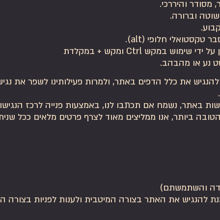
, מסודר והיררכי.
וטה וברורה.
בוע.
קסטואלי חלופי (alt).
וש במקש Ctrl ומקש + במקלדת
 נע או מהבהב.
 להנגיש את כלל הדפים באתר, ולמרות פעילותינו לשפר את נגי
ר, נשמח אם תכתבו לנו, באמצעות פנייה לרכז הנגישות שלנו במייל .com
טובה ביותר, אנו ממליצים מאוד לצרף פרטים מלאים ככל שניתן
מידה והשתמשתם)
נת להנגיש את האתר בצורה המיטבית ולענות לפניות בצורה המ