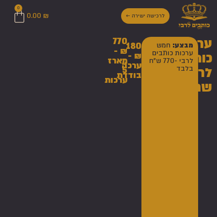
0
0.00
₪
לרכישה ישירה ←
ערכת
770
מבצע:
חמש
180
₪ -
ערכות כותבים
כותבים
₪ -
מארז
לרבי -770 ש"ח
ערכה
בלבד
לרבי
5
בודדת
ערכות
שחור